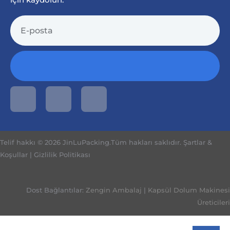
Telif hakkı © 2026 JinLuPacking.Tüm hakları saklıdır.
Şartlar &
Koşullar
|
Gizlilik Politikası
Dost Bağlantılar:
Zengin Ambalaj
|
Kapsül Dolum Makinesi
Üreticileri