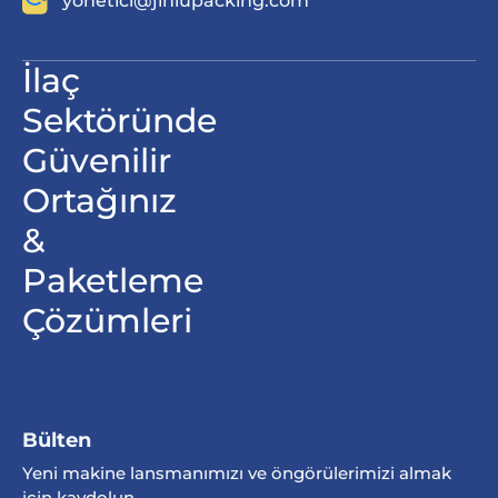
yö
netici@jinlupacking.com
İlaç
Sektöründe
Güvenilir
Ortağınız
&
Paketleme
Çözümleri
Bülten
Yeni makine lansmanımızı ve öngörülerimizi almak
için kaydolun.