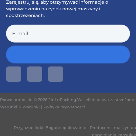
Zarejestruj się, aby otrzymywać informacje o
wprowadzeniu na rynek nowej maszyny i
spostrzeżeniach.
Prawa autorskie © 2026 JinLuPacking.Wszelkie prawa zastrzeżone.
Warunki & Warunki
|
Polityka prywatności
Przyjazne linki:
Bogate opakowanie
|
Producenci maszyn do
napełniania kapsułek