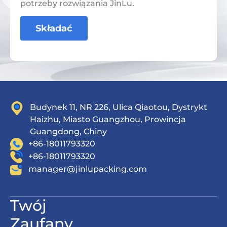
potrzeby rozwiązania JinLu.
Składać
Budynek 11, NR 226, Ulica Qiaotou, Dystrykt
Haizhu, Miasto Guangzhou, Prowincja
Guangdong, Chiny
+86-18011793320
+86-18011793320
manager@jinlupacking.com
Twój
Zaufany