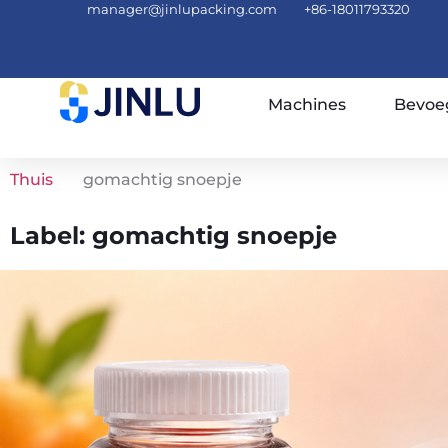
manager@jinlupacking.com
+86-18011793320
Machines
Bevoe
Thuis
gomachtig snoepje
Label: gomachtig snoepje