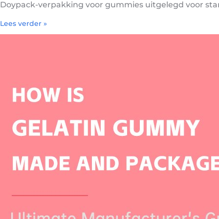
Doypack-verpakking voor gummies uitgelegd voor sta
Lees verder »