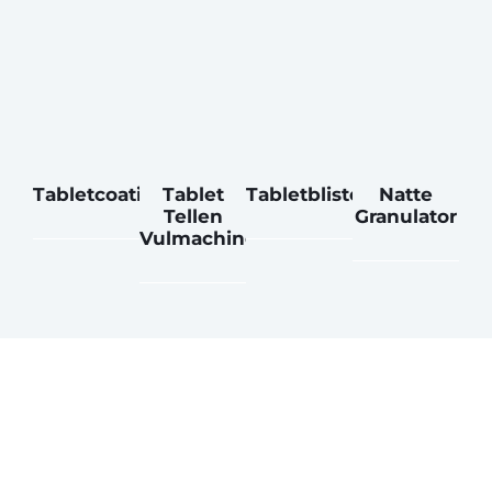
Tabletcoatingmachine
Tablet
Tabletblisterverpakking
Natte
Tellen
Granulator
Vulmachine