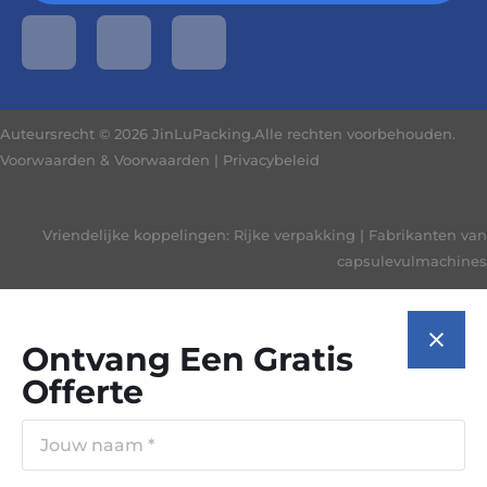
Auteursrecht © 2026 JinLuPacking.Alle rechten voorbehouden.
Voorwaarden & Voorwaarden
|
Privacybeleid
Vriendelijke koppelingen:
Rijke verpakking
|
Fabrikanten van
capsulevulmachines
Ontvang Een Gratis
Offerte