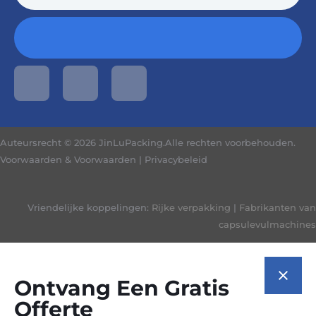
Auteursrecht © 2026 JinLuPacking.Alle rechten voorbehouden.
Voorwaarden & Voorwaarden
|
Privacybeleid
Vriendelijke koppelingen:
Rijke verpakking
|
Fabrikanten van
capsulevulmachines
Ontvang Een Gratis
Offerte