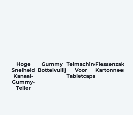
Hoge
Gummy
Telmachine
Flessenzakje
Snelheid
Bottelvullijn
Voor
Kartonneerma
Kanaal-
Tabletcapsules
Gummy-
Teller