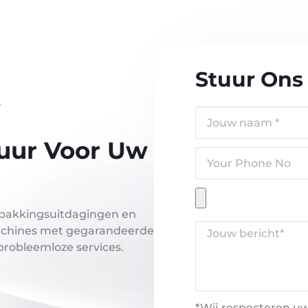
Stuur Ons
r
uur Voor Uw
erpakkingsuitdagingen en
 machines met gegarandeerde
probleemloze services.
*Wij respecteren uw