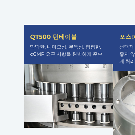
QT500 턴테이블
포스
딱딱한, 내마모성, 무독성, 평평한,
선택적
cGMP 요구 사항을 완벽하게 준수.
좋지 않
게 처리