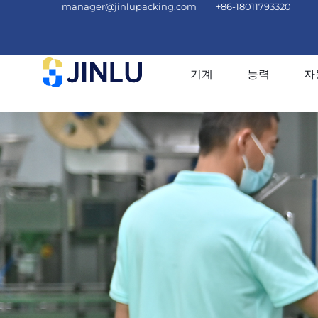
manager@jinlupacking.com
+86-18011793320
기계
능력
자