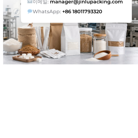
이메일:
manager@jinlupacking.com
WhatsApp:
+86 18011793320