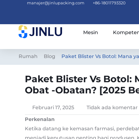
manajer@jinlupacking.com
+86-18011793320
Mesin
Kompeten
Rumah
Blog
Paket Blister Vs Botol: Mana y
Paket Blister Vs Botol
Obat -obatan? [2025 Be
Februari 17, 2025
Tidak ada komentar
Perkenalan
Ketika datang ke kemasan farmasi, perdeba
menjadi keputusan penting bagi produsen