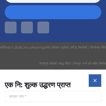
कॉपीराइट © 2026 JinLuPacking.सभी अधिकार सुरक्षित.
शर्तें & स्थितियाँ
|
गोपनीयता नीति
मैत्रीपूर्ण कड़ियाँ:
समृद्ध पैकिंग
|
कैप्सूल भरने की मशीन निर्माता
एक नि: शुल्क उद्धरण प्राप्त