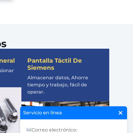
os
neral
Pantalla Táctil De
Siemens
sionar
Almacenar datos, Ahorre
tiempo y trabajo, fácil de
operar.
×
Servicio en línea
Correo electrónico: