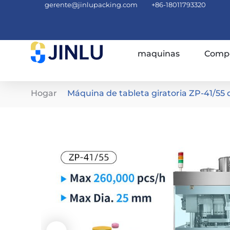
gerente@jinlupacking.com
+86-18011793320
maquinas
Compe
Hogar
Máquina de tableta giratoria ZP-41/55 