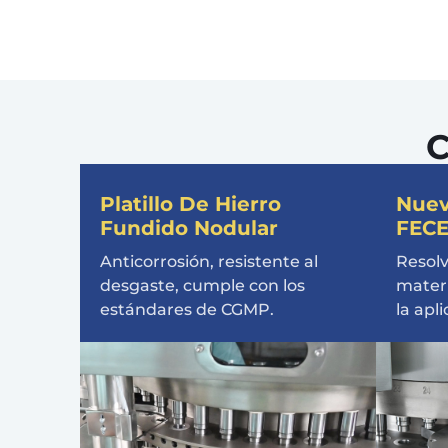
C
Platillo De Hierro
Nuev
Fundido Nodular
FEC
Anticorrosión, resistente al
Resolv
desgaste, cumple con los
materi
estándares de CGMP.
la apli