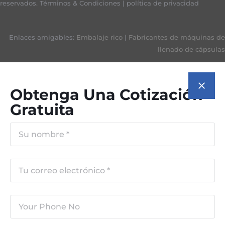
reservados.
Términos & Condiciones
|
política de privacidad
Enlaces amigables:
Embalaje rico
|
Fabricantes de máquinas de
llenado de cápsulas
Obtenga Una Cotización
Gratuita