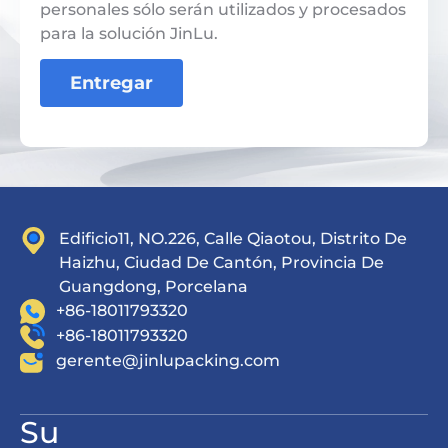
personales sólo serán utilizados y procesados
​​para la solución JinLu.
Entregar
Edificio11, NO.226, Calle Qiaotou, Distrito De
Haizhu, Ciudad De Cantón, Provincia De
Guangdong, Porcelana
+86-18011793320
+86-18011793320
gerente@jinlupacking.com
Su