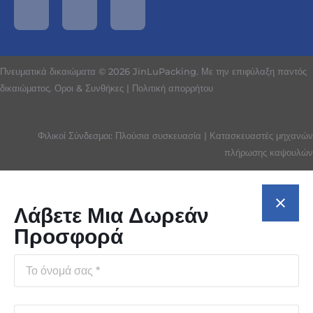
Πνευματικά δικαιώματα © 2026 JinLuPacking. Με την επιφύλαξη παντός
δικαιώματος.
Οροι & Συνθήκες
|
Πολιτική απορρήτου
Φιλικοί Σύνδεσμοι:
Πλούσια συσκευασία
|
Κατασκευαστές μηχανών
πλήρωσης καψουλών
Λάβετε Μια Δωρεάν
Προσφορά