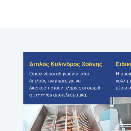
Διπλός Κυλίνδρος Χοάνης
Ειδι
Οι κύλινδροι οδηγούνται από
Η συσκε
διπλούς κινητήρες για να
κολλητ
διασκορπιστούν πλήρως οι σωροί
μέσω ο
gummies αποτελεσματικά.