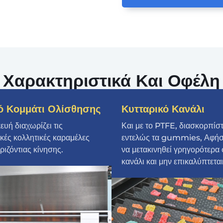
Χαρακτηριστικά Και Οφέλη
κό Κομμάτι Ολίσθησης
Κυτταρικό Κανάλι
υή διαχωρίζει τις
Και με το PTFE, διασκορπίσ
ικές κολλητικές καραμέλες
εντελώς τα gummies, Αφήσ
ριζόντιας κίνησης.
να μετακινηθεί γρηγορότερα 
κανάλι και μην επικαλύπτεται