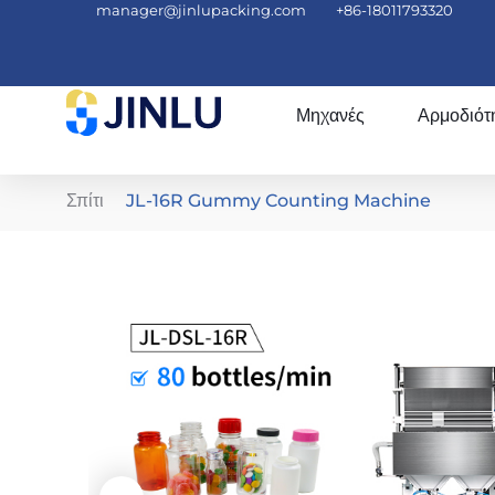
manager@jinlupacking.com
+86-18011793320
Μηχανές
Αρμοδιότ
Σπίτι
JL-16R Gummy Counting Machine