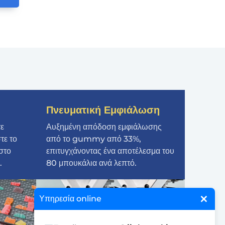
Πνευματική Εμφιάλωση
τε
Αυξημένη απόδοση εμφιάλωσης
τε το
από το gummy από 33%,
στο
επιτυγχάνοντας ένα αποτέλεσμα του
.
80 μπουκάλια ανά λεπτό.
×
Υπηρεσία online