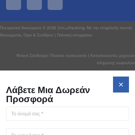
Πνευματικά δικαιώματα © 2026 JinLuPacking. Με την επιφύλαξη παντός
δικαιώματος.
Οροι & Συνθήκες
|
Πολιτική απορρήτου
Φιλικοί Σύνδεσμοι:
Πλούσια συσκευασία
|
Κατασκευαστές μηχανών
πλήρωσης καψουλών
Λάβετε Μια Δωρεάν
Προσφορά