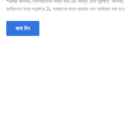
*আমরা আপনার গোপনীয়তাকে সম্মান করি এবং সমস্ত ডেটা সুরক্ষিত. আপনার
ব্যক্তিগত তথ্য শুধুমাত্র JL সমাধানের জন্য ব্যবহার এবং প্রক্রিয়া করা হবে.
জমা দিন