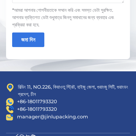
*আমরা আপনার গোপনীয়তাকে সম্মান করি এবং সমস্ত ডেটা সুরক্ষিত.
আপনার ব্যক্তিগত ডেটা শুধুমাত্র জিনলু সমাধানের জন্য ব্যবহার এবং
প্রক্রিয়া করা হবে.
জমা দিন
বিল্ডিং 11, NO.226, কিয়াওতু স্ট্রিট, হাইজু জেলা, গুয়াংজু সিটি, গুয়াংডং
প্রদেশ, চীন
+86-18011793320
+86-18011793320
manager@jinlupacking.com