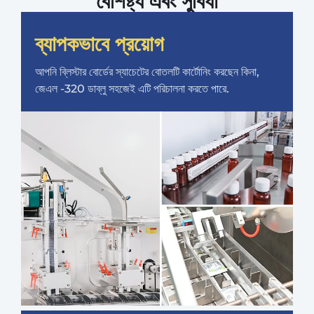
বৈশিষ্ট্য এবং সুবিধা
ব্যাপকভাবে প্রয়োগ
আপনি ব্লিস্টার বোর্ডের স্যাচেটের বোতলটি কার্টোনিং করছেন কিনা,
জেএল -320 ডাব্লু সহজেই এটি পরিচালনা করতে পারে.