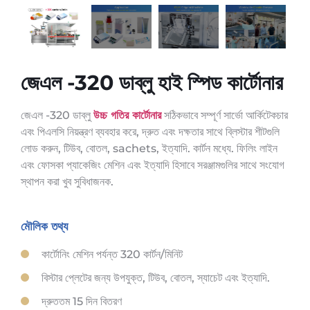
জেএল -320 ডাব্লু হাই স্পিড কার্টোনার
জেএল -320 ডাব্লু
উচ্চ গতির কার্টোনার
সঠিকভাবে সম্পূর্ণ সার্ভো আর্কিটেকচার
এবং পিএলসি নিয়ন্ত্রণ ব্যবহার করে, দ্রুত এবং দক্ষতার সাথে ব্লিস্টার শীটগুলি
লোড করুন, টিউব, বোতল, sachets, ইত্যাদি. কার্টন মধ্যে. ফিলিং লাইন
এবং ফোসকা প্যাকেজিং মেশিন এবং ইত্যাদি হিসাবে সরঞ্জামগুলির সাথে সংযোগ
স্থাপন করা খুব সুবিধাজনক.
মৌলিক তথ্য
কার্টোনিং মেশিন পর্যন্ত 320 কার্টন/মিনিট
বিস্টার প্লেটের জন্য উপযুক্ত, টিউব, বোতল, স্যাচেট এবং ইত্যাদি.
দ্রুততম 15 দিন বিতরণ