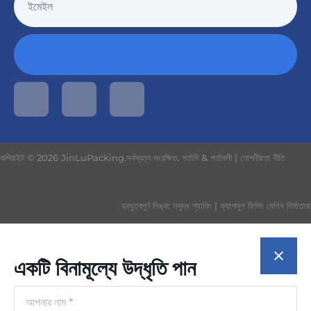
কপিরাইট © 2026 JinLuPacking.সর্বস্বত্ব সংরক্ষিত.
শর্তাদি & শর্তাবলী
|
গোপনীয়তা নীতি
বন্ধুত্বপূর্ণ লিঙ্ক:
সমৃদ্ধ প্যাকিং
|
ক্যাপসুল ফিলিং মেশিন নির্মাতারা
একটি বিনামূল্যে উদ্ধৃতি পান