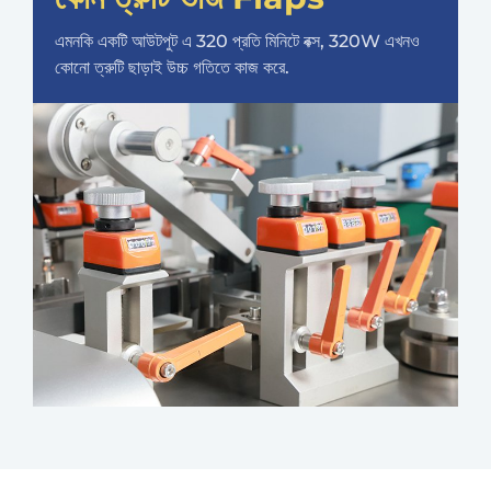
এমনকি একটি আউটপুট এ 320 প্রতি মিনিটে বক্স, 320W এখনও
কোনো ত্রুটি ছাড়াই উচ্চ গতিতে কাজ করে.