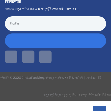
নিউজলেটার
আমাদের নতুন মেশিন লঞ্চ এবং অন্তর্দৃষ্টি পেতে সাইন আপ করুন.
কপিরাইট © 2026 JinLuPacking.সর্বস্বত্ব সংরক্ষিত.
শর্তাদি & শর্তাবলী
|
গোপনীয়তা নীতি
বন্ধুত্বপূর্ণ লিঙ্ক:
সমৃদ্ধ প্যাকিং
|
ক্যাপসুল ফিলিং মেশিন নির্মাতারা