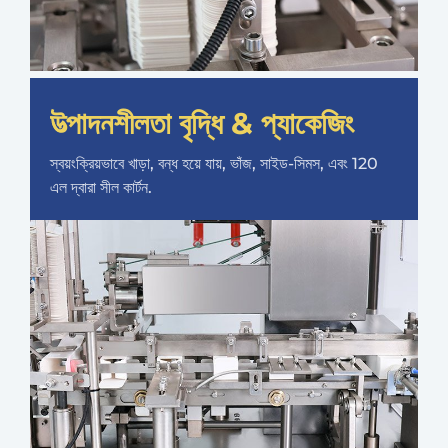
উত্পাদনশীলতা বৃদ্ধি & প্যাকেজিং
স্বয়ংক্রিয়ভাবে খাড়া, বন্ধ হয়ে যায়, ভাঁজ, সাইড-সিমস, এবং 120
এল দ্বারা সীল কার্টন.