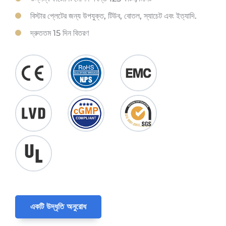
বিস্টার প্লেটের জন্য উপযুক্ত, টিউব, বোতল, স্যাচেট এবং ইত্যাদি.
দ্রুততম 15 দিন বিতরণ
একটি উদ্ধৃতি অনুরোধ