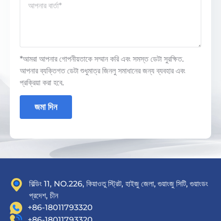
*আমরা আপনার গোপনীয়তাকে সম্মান করি এবং সমস্ত ডেটা সুরক্ষিত.
আপনার ব্যক্তিগত ডেটা শুধুমাত্র জিনলু সমাধানের জন্য ব্যবহার এবং
প্রক্রিয়া করা হবে.
জমা দিন
বিল্ডিং 11, NO.226, কিয়াওতু স্ট্রিট, হাইজু জেলা, গুয়াংজু সিটি, গুয়াংডং
প্রদেশ, চীন
+86-18011793320
+86-18011793320