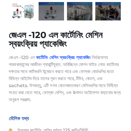
জেএল -120 এল কার্টোনিং মেশিন
স্বয়ংক্রিয় প্যাকেজিং
জেএল -120 এল
কার্টোনিং মেশিন স্বয়ংক্রিয় প্যাকেজিং
নির্ভরযোগ্য
পারফরম্যান্সের আজীবন গ্যারান্টিযুক্ত. অবিচ্ছিন্ন মোশন সাইড লোড কার্টোনার
দক্ষতার সাথে কার্টনগুলি উন্মোচন করতে পারে এবং ফোস্কা বোর্ডগুলির মতো
বিভিন্ন আইটেম দিয়ে তাদের পূরণ করতে পারে, টিউব, বোতল, এবং
sachets. উপরন্তু, এটি গণনা বোতলজাতকরণ মেশিনগুলির সাথে নির্বিঘ্নে
সংহত করা যেতে পারে, ফোস্কা মেশিন, এবং উত্পাদন অটোমেশন বাড়ানোর জন্য
অনুরূপ সরঞ্জাম.
মৌলিক তথ্য
উল্লম্ব কার্টোনিং মেশিন পর্যন্ত 125 কার্টন/মিনিট