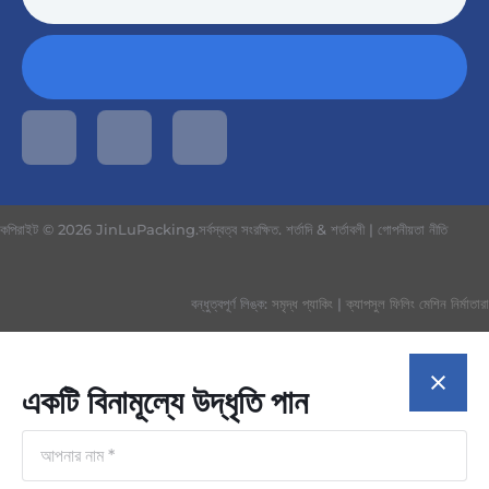
কপিরাইট © 2026 JinLuPacking.সর্বস্বত্ব সংরক্ষিত.
শর্তাদি & শর্তাবলী
|
গোপনীয়তা নীতি
বন্ধুত্বপূর্ণ লিঙ্ক:
সমৃদ্ধ প্যাকিং
|
ক্যাপসুল ফিলিং মেশিন নির্মাতারা
একটি বিনামূল্যে উদ্ধৃতি পান