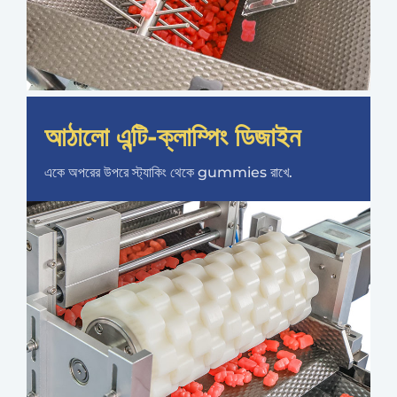
আঠালো এন্টি-ক্লাম্পিং ডিজাইন
একে অপরের উপরে স্ট্যাকিং থেকে gummies রাখে.