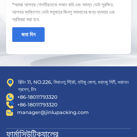
*আমরা আপনার গোপনীয়তাকে সম্মান করি এবং সমস্ত ডেটা সুরক্ষিত.
আপনার ব্যক্তিগত ডেটা শুধুমাত্র জিনলু সমাধানের জন্য ব্যবহার এবং
প্রক্রিয়া করা হবে.
জমা দিন
বিল্ডিং 11, NO.226, কিয়াওতু স্ট্রিট, হাইজু জেলা, গুয়াংজু সিটি, গুয়াংডং
প্রদেশ, চীন
+86-18011793320
+86-18011793320
manager@jinlupacking.com
ফার্মাসিউটিক্যালের