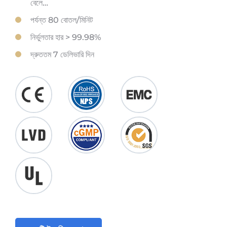
বেলে…
পর্যন্ত 80 বোতল/মিনিট
নির্ভুলতার হার > 99.98%
দ্রুততম 7 ডেলিভারি দিন