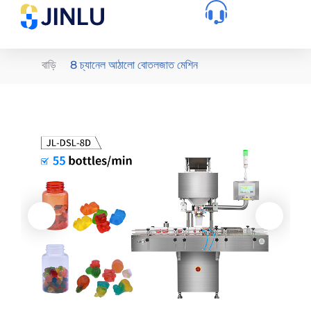
বাড়ি
8 চ্যানেল আঠালো বোতলজাত মেশিন