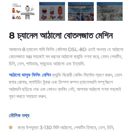
8 চ্যানেল আঠালো বোতলজাত মেশিন
আমাদের 8 চ্যানেল গামি ফিলিং বোটলার DSL-8D এতই অনন্য যে আঠালো
বোতলজাত যন্ত্র সহজেই সব ধরনের আঠালো ক্যান্ডি গণনা করে, যেমন পেকটিন,
চিনি, তেল, পাউডার, স্যান্ডেড আঠালো এবং ইত্যাদি.
আঠালো ভালুক ফিলিং মেশিন
ক্যান্ডি বিরোধী কেকিং সিস্টেম গ্রহণ করুন, ডোল
হুপার রোলার, স্লাইডিং টুকরা এবং ডিম্পল কম্পন চ্যানেলগুলি সম্পূর্ণরূপে
আঠাগুলি ছড়িয়ে দেয় এবং কোনও ব্লকিং নেই, আপনার আঠালো গণনা সহজেই
পূরণ করতে সহায়তা করুন.
মৌলিক তথ্য
জন্য উপযুক্ত 3-130 মিমি আঠালো, পেকটিন হিসাবে, তেল, চিনি,