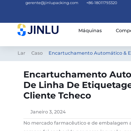
gerente@jinlupacking.com
+86-18011793320
Máquinas
Compe
Lar
Caso
Encartuchamento Automático & Est
Encartuchamento Auto
De Linha De Etiquetage
Cliente Tcheco
Janeiro 3, 2024
No mercado farmacêutico e de embalagem al