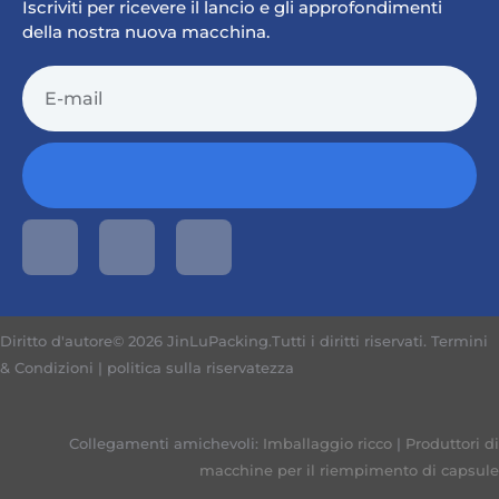
Iscriviti per ricevere il lancio e gli approfondimenti
della nostra nuova macchina.
Diritto d'autore© 2026 JinLuPacking.Tutti i diritti riservati.
Termini
& Condizioni
|
politica sulla riservatezza
Collegamenti amichevoli:
Imballaggio ricco
|
Produttori di
macchine per il riempimento di capsule