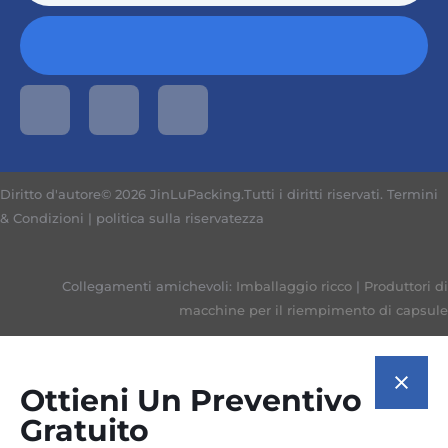
Diritto d'autore© 2026 JinLuPacking.Tutti i diritti riservati.
Termini
& Condizioni
|
politica sulla riservatezza
Collegamenti amichevoli:
Imballaggio ricco
|
Produttori di
macchine per il riempimento di capsule
Ottieni Un Preventivo
Gratuito