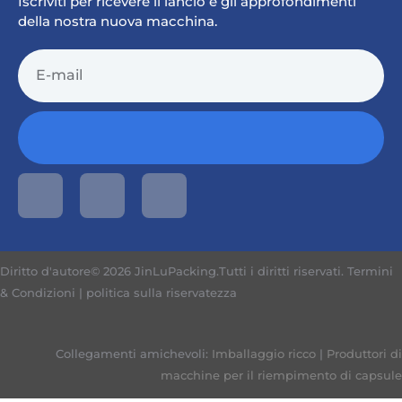
Iscriviti per ricevere il lancio e gli approfondimenti
della nostra nuova macchina.
Diritto d'autore© 2026 JinLuPacking.Tutti i diritti riservati.
Termini
& Condizioni
|
politica sulla riservatezza
Collegamenti amichevoli:
Imballaggio ricco
|
Produttori di
macchine per il riempimento di capsule