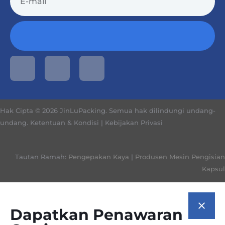
Hak Cipta © 2026 JinLuPacking. Semua hak dilindungi undang-
undang.
Ketentuan & Kondisi
|
Kebijakan Privasi
Tautan Ramah:
Pengepakan Kaya
|
Produsen Mesin Pengisian
Kapsul
Dapatkan Penawaran