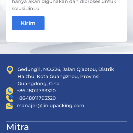
hanya akan digunakan dan diproses untuk
solusi JinLu.
Kirim
Gedung11, NO.226, Jalan Qiaotou, Distrik
Haizhu, Kota Guangzhou, Provinsi
Guangdong, Cina
+86-18011793320
+86-18011793320
manajer@jinlupacking.com
Mitra