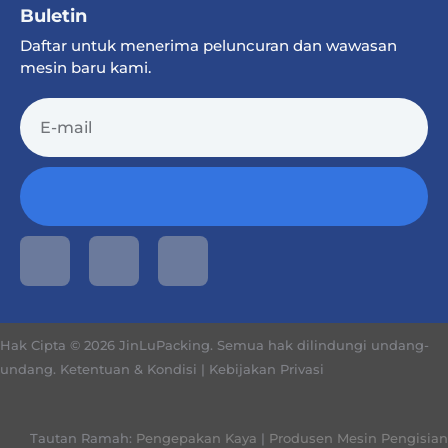
Buletin
Daftar untuk menerima peluncuran dan wawasan
mesin baru kami.
Hak Cipta © 2026 JinLuPacking. Semua hak dilindungi undang-
undang.
Ketentuan & Kondisi
|
Kebijakan Privasi
Tautan Ramah:
Pengepakan Kaya
|
Produsen Mesin Pengisian