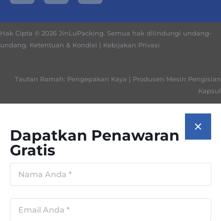
Hak Cipta © 2026 JinLuPacking. Semua hak dilindungi undang-
undang.
Ketentuan & Kondisi
|
Kebijakan Privasi
Tautan Ramah:
Pengepakan Kaya
|
Produsen Mesin Pengisian
Kapsul
Dapatkan Penawaran
Gratis