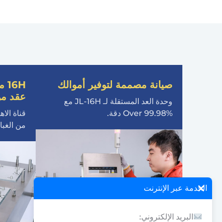
صيانة مصممة لتوفير أموالك
6H
عقد من
وحدة العد المستقلة لـ JL-16H مع
Over 99.98% دقة.
قناة الاه
من الغبار
×
الخدمة عبر الإنترنت
البريد الإلكتروني: