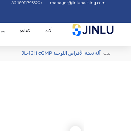
+86-18011793320
manager@jinlupacking.com
آلات
كفاءة
موا
بيت
آلة تعبئة الأقراص اللوحية JL-16H cGMP