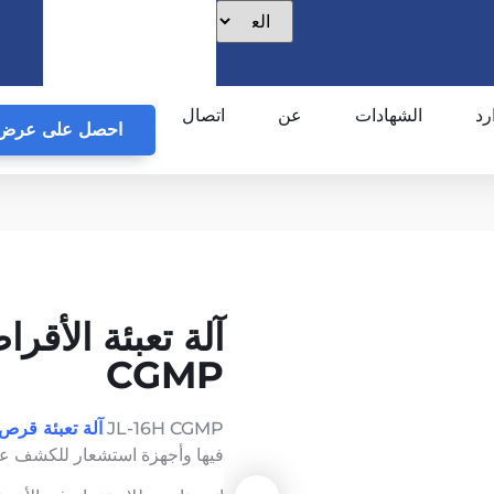
رد
الشهادات
عن
اتصال
احصل على عرض 
CGMP
JL-16H CGMP
آلة تعبئة قرص
فيها وأجهزة استشعار للكشف عن ا