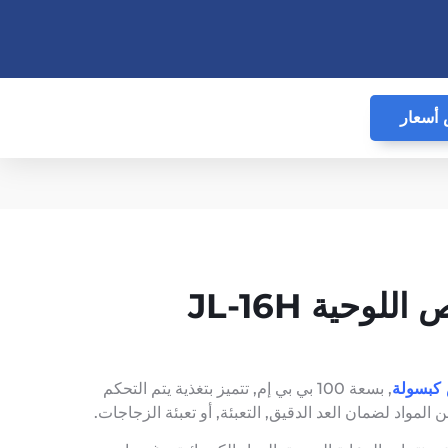
أسعار
آلة تعبئة الأقراص اللوحية JL-16H
 كبسولة
, بسعة 100 بي بي إم, تتميز بتغذية يتم التحكم
لمواد لضمان العد الدقيق, التعبئة, أو تعبئة الزجاجات.