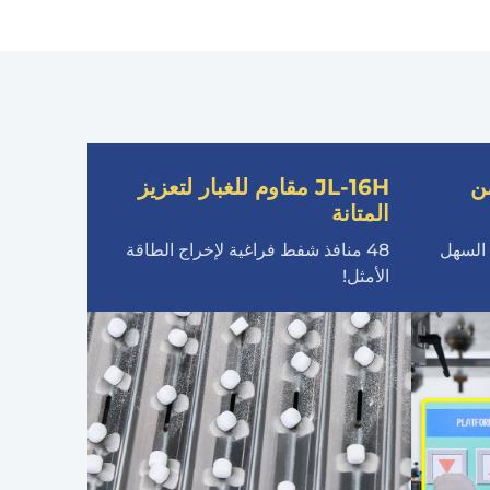
ن
JL-16H مقاوم للغبار لتعزيز
المتانة
P للتحكم السهل
48 منافذ شفط فراغية لإخراج الطاقة
الأمثل!